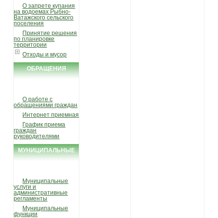
О запрете купания
на водоемах Рыбно-
Ватажского сельского
поселения
Принятие решения
по планировке
территории
Отходы и мусор
ОБРАЩЕНИЯ
ГРАЖДАН
О работе с
обращениями граждан
Интернет приемная
График приема
граждан
руководителями
МУНИЦИПАЛЬНЫЕ
УСЛУГИ И ФУНКЦИИ
Муниципальные
услуги и
административные
регламенты
Муниципальные
функции