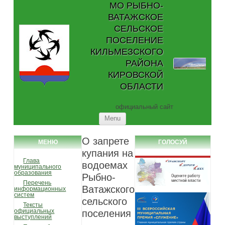
МО РЫБНО-
ВАТАЖСКОЕ
СЕЛЬСКОЕ
ПОСЕЛЕНИЕ
КИЛЬМЕЗСКОГО
РАЙОНА
КИРОВСКОЙ
ОБЛАСТИ
официальный сайт
Skip to content
Menu
О запрете
МЕНЮ
ГОЛОСУЙ
купания на
Глава
водоемах
муниципального
образования
Рыбно-
Перечень
Ватажского
информационных
систем
сельского
Тексты
официальных
поселения
выступлений