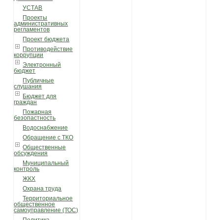
УСТАВ
Проекты
административных
регламентов
Проект бюджета
Противодействие
коррупции
Электронный
бюджет
Публичные
слушания
Бюджет для
граждан
Пожарная
безопастность
Водоснабжение
Обращение с ТКО
Общественные
обсуждения
Муниципальный
контроль
ЖКХ
Охрана труда
Территориальное
общественное
самоуправление (ТОС)