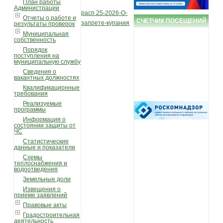
План работы
Администрации
расп 25-2026-О-
Отчеты о работе и
СЧЕТЧИК ПОСЕЩЕНИЙ
запрете-купания
результаты проверок
Муниципальная
собственность
Порядок
поступления на
муниципальную службу
Сведения о
вакантных должностях
Квалификационные
требования
Реализуемые
программы
Информация о
состоянии защиты от
ЧС
Статистические
данные и показатели
Схемы
теплоснабжения и
водоотведения
Земельные доли
Извещения о
приеме заявлений
Правовые акты
Градостроительная
деятельность