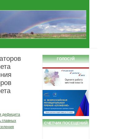
аторов
ГОЛОСУЙ
ета
ения
оров
ета
я дефицита
ь главных
СЧЕТЧИК ПОСЕЩЕНИЙ
селения