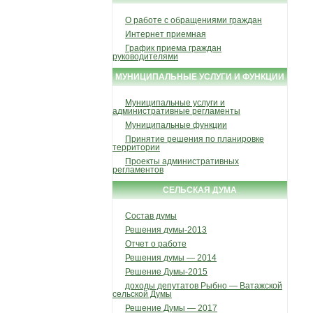
О работе с обращениями граждан
Интернет приемная
График приема граждан
руководителями
МУНИЦИПАЛЬНЫЕ УСЛУГИ И ФУНКЦИИ
Муниципальные услуги и
административные регламенты
Муниципальные функции
Принятие решения по планировке
территории
Проекты административных
регламентов
СЕЛЬСКАЯ ДУМА
Состав думы
Решения думы-2013
Отчет о работе
Решения думы — 2014
Решение Думы-2015
доходы депутатов Рыбно — Ватажской
сельской Думы
Решение Думы — 2017