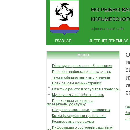
МО РЫБНО-ВА
КИЛЬМЕЗСКОГ
официальный сайт
ГЛАВНАЯ
ИНТЕРНЕТ ПРИЕМНАЯ
О
МЕНЮ
и
Глава муниципального образования
с
Перечень информационных систем
и
Тексты официальных выступлений
План работы Администрации
и
Отчеты о работе и результаты проверок
с
Муниципальная собственность
Порядок поступления на
муниципальную службу
Об
Сведения о вакантных должностях
бю
Квалификационные требования
ад
Реализуемые программы
Информация о состоянии защиты от