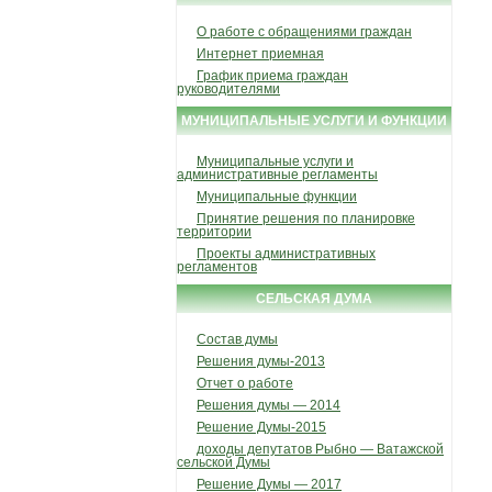
О работе с обращениями граждан
Интернет приемная
График приема граждан
руководителями
МУНИЦИПАЛЬНЫЕ УСЛУГИ И ФУНКЦИИ
Муниципальные услуги и
административные регламенты
Муниципальные функции
Принятие решения по планировке
территории
Проекты административных
регламентов
СЕЛЬСКАЯ ДУМА
Состав думы
Решения думы-2013
Отчет о работе
Решения думы — 2014
Решение Думы-2015
доходы депутатов Рыбно — Ватажской
сельской Думы
Решение Думы — 2017