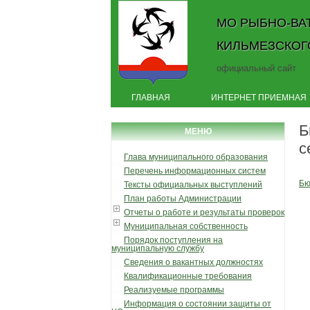
МО РЫБНО-ВА
КИЛЬМЕЗСКОГ
официальный сайт
ГЛАВНАЯ
ИНТЕРНЕТ ПРИЕМНАЯ
Б
МЕНЮ
с
Глава муниципального образования
Перечень информационных систем
Бю
Тексты официальных выступлений
План работы Администрации
Отчеты о работе и результаты проверок
Муниципальная собственность
Порядок поступления на
муниципальную службу
Сведения о вакантных должностях
Квалификационные требования
Реализуемые программы
Информация о состоянии защиты от