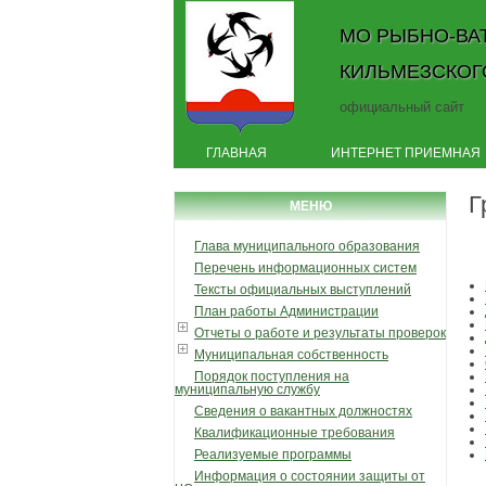
МО РЫБНО-ВА
КИЛЬМЕЗСКОГ
официальный сайт
ГЛАВНАЯ
ИНТЕРНЕТ ПРИЕМНАЯ
Г
МЕНЮ
Глава муниципального образования
Перечень информационных систем
Тексты официальных выступлений
План работы Администрации
Отчеты о работе и результаты проверок
Муниципальная собственность
Порядок поступления на
муниципальную службу
Сведения о вакантных должностях
Квалификационные требования
Реализуемые программы
Информация о состоянии защиты от