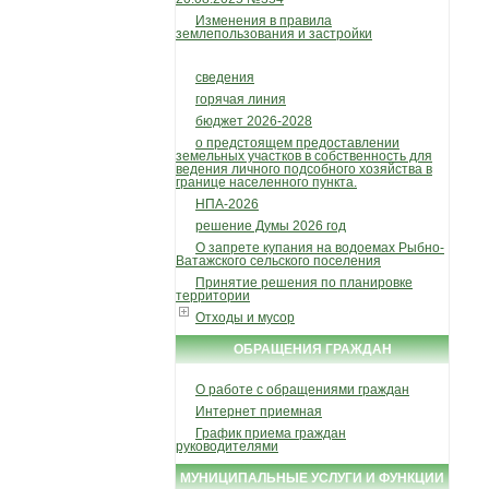
Изменения в правила
землепользования и застройки
сведения
горячая линия
бюджет 2026-2028
о предстоящем предоставлении
земельных участков в собственность для
ведения личного подсобного хозяйства в
границе населенного пункта.
НПА-2026
решение Думы 2026 год
О запрете купания на водоемах Рыбно-
Ватажского сельского поселения
Принятие решения по планировке
территории
Отходы и мусор
ОБРАЩЕНИЯ ГРАЖДАН
О работе с обращениями граждан
Интернет приемная
График приема граждан
руководителями
МУНИЦИПАЛЬНЫЕ УСЛУГИ И ФУНКЦИИ