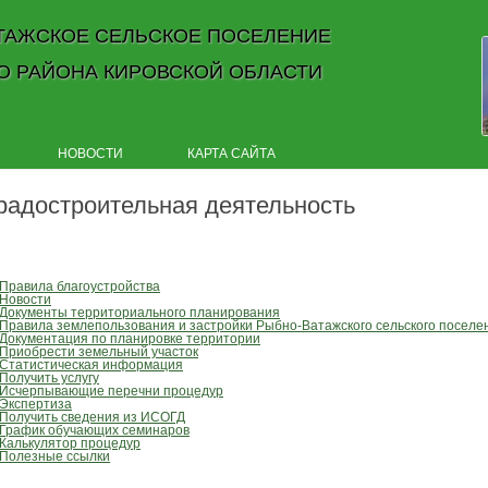
ТАЖСКОЕ СЕЛЬСКОЕ ПОСЕЛЕНИЕ
О РАЙОНА КИРОВСКОЙ ОБЛАСТИ
Skip to content
НОВОСТИ
КАРТА САЙТА
радостроительная деятельность
Правила благоустройства
Новости
Документы территориального планирования
Правила землепользования и застройки Рыбно-Ватажского сельского поселе
Документация по планировке территории
Приобрести земельный участок
Статистическая информация
Получить услугу
Исчерпывающие перечни процедур
Экспертиза
Получить сведения из ИСОГД
График обучающих семинаров
Калькулятор процедур
Полезные ссылки