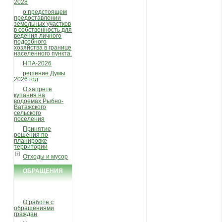
2028
о предстоящем
предоставлении
земельных участков
в собственность для
ведения личного
подсобного
хозяйства в границе
населенного пункта.
НПА-2026
решение Думы
2026 год
О запрете
купания на
водоемах Рыбно-
Ватажского
сельского
поселения
Принятие
решения по
планировке
территории
Отходы и мусор
ОБРАЩЕНИЯ
ГРАЖДАН
О работе с
обращениями
граждан