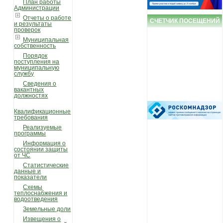
План работы
Администрации
Отчеты о работе
СЧЕТЧИК ПОСЕЩЕНИЙ
и результаты
проверок
Муниципальная
собственность
Порядок
поступления на
муниципальную
службу
Сведения о
вакантных
должностях
Квалификационные
требования
Реализуемые
программы
Информация о
состоянии защиты
от ЧС
Статистические
данные и
показатели
Схемы
теплоснабжения и
водоотведения
Земельные доли
Извещения о