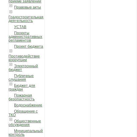
приеме заявлений
Правовые акты
Градостроительная
деятельность
УСТАВ
Проекты
административных
регламентов
Проект бюджета
Противодействие
коррупции
Электронный
бюджет
Публичные
слушания
Бюджет для
граждан
Пожарная
безопастность
Водоснабжение
Обращение с
ТКО
Общественные
обсуждения
Муниципальный
контроль