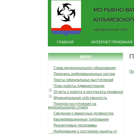
МО РЫБНО-ВА
КИЛЬМЕЗСКОГ
официальный сайт
ГЛАВНАЯ
ИНТЕРНЕТ ПРИЕМНАЯ
П
МЕНЮ
Глава муниципального образования
Пр
Перечень информационных систем
Тексты официальных выступлений
План работы Администрации
Отчеты о работе и результаты проверок
Муниципальная собственность
Порядок поступления на
муниципальную службу
Сведения о вакантных должностях
Квалификационные требования
Реализуемые программы
Информация о состоянии защиты от