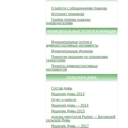
О работе с обращениями граждан
Интернет приемная
График приема граждан
руководителями
МУНИЦИПАЛЬНЫЕ УСЛУГИ И ФУНКЦИИ
Муниципальные услуги и
административные регламенты
Муниципальные функции
Принятие решения по планировке
территории
Проекты административных
регламентов
СЕЛЬСКАЯ ДУМА
Состав думы
Решения думы-2013
Отчет о работе
Решения думы — 2014
Решение Думы-2015
доходы депутатов Рыбно — Ватажской
сельской Думы
Решение Думы — 2017