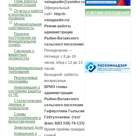
План работы
vatagaadm@yandex.ru
Администрации
Официальный
Отчеты о работе
СЧЕТЧИК ПОСЕЩЕНИЙ
сайт:
http://r-
и результаты
проверок
vatagaadm.ru/
Муниципальная
Режим работы
собственность
администрации
Порядок
поступления на
Рыбно-Ватажского
муниципальную
сельского поселения:
службу
Понедельник —
Сведения о
вакантных
пятница: с 8 до 16
должностях
часов, обед с 12 до 13
Квалификационные
часов.
требования
Выходной: суббота,
Реализуемые
воскресенье.
программы
ВРИО главы
Информация о
состоянии защиты
администрации
от ЧС
Рыбно-Ватажского
Статистические
данные и
сельского поселения
показатели
Гафиуллина Гыльсия
Схемы
Габтулхаевна
(тел/
теплоснабжения и
водоотведения
факс 8(83 338) 79-133)
Земельные доли
Время приёма граждан
Извещения о
главой