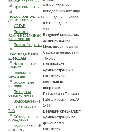
приеме заявлений
администрации:
Правовые акты
понедельник-пятница
Градостроительная
с 8.00 до 12.00 часов
деятельность
и с 13.00 до 16.00
УСТАВ
часов
Проекты
Ведущий специалист
административных
регламентов
администрации:
Проект бюджета
Мельникова Розалия
Сафаргалеевна, тел.
Противодействие
коррупции
79-1-33
Электронный
Специалист
бюджет
администрации 1
Публичные
категории по
слушания
земельным
Бюджет для
граждан
вопросам
:
Пожарная
Гафиуллина Гыльсия
безопастность
Габтулхаевна, тел.79-
Водоснабжение
1-33
Обращение с
ТКО
Ведущий специалист
Общественные
администрации по
обсуждения
финансам 1
Муниципальный
категории
контроль