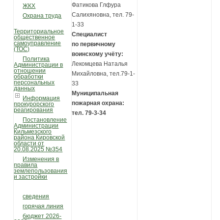
Фатикова Глфура
ЖКХ
Салихяновна, тел. 79-
Охрана труда
1-33
Территориальное
Специалист
общественное
самоуправление
по первичному
(ТОС)
воинскому учёту:
Политика
Лекомцева Наталья
Администрации в
отношении
Михайловна, тел.79-1-
обработки
персональных
33
данных
Муниципальная
Информация
пожарная охрана:
прокурорского
реагирования
тел. 79-3-34
Постановление
Администрации
Кильмезского
района Кировской
области от
20.08.2025 №354
Изменения в
правила
землепользования
и застройки
сведения
горячая линия
бюджет 2026-