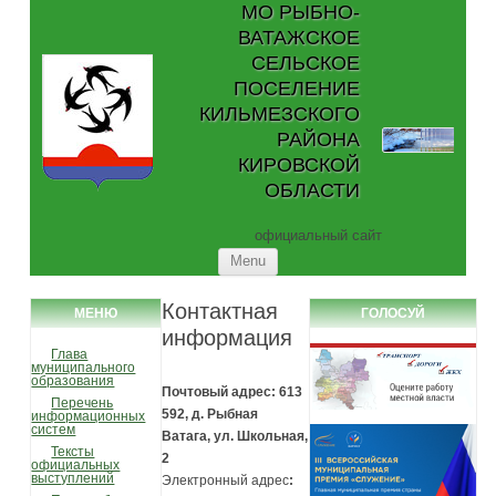
МО РЫБНО-
ВАТАЖСКОЕ
СЕЛЬСКОЕ
ПОСЕЛЕНИЕ
КИЛЬМЕЗСКОГО
РАЙОНА
КИРОВСКОЙ
ОБЛАСТИ
официальный сайт
Skip to content
Menu
Контактная
МЕНЮ
ГОЛОСУЙ
информация
Глава
муниципального
образования
Почтовый адрес: 613
Перечень
592, д. Рыбная
информационных
систем
Ватага, ул. Школьная,
Тексты
2
официальных
выступлений
Электронный адрес
: