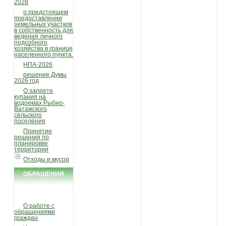
2028
о предстоящем
предоставлении
земельных участков
в собственность для
ведения личного
подсобного
хозяйства в границе
населенного пункта.
НПА-2026
решение Думы
2026 год
О запрете
купания на
водоемах Рыбно-
Ватажского
сельского
поселения
Принятие
решения по
планировке
территории
Отходы и мусор
ОБРАЩЕНИЯ
ГРАЖДАН
О работе с
обращениями
граждан