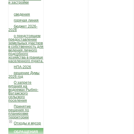
и застройки
сведения
горячая линия
бюджет 2026-
2028
о предстоящем
предоставлении
земельных участков
в собственность для
ведения личного
подсобного
хозяйства в границе
населенного пункта.
НПА-2026
решение Думы
2026 год
О запрете
купания на
водоемах Рыбно-
Ватажского
сельского
поселения
Принятие
решения по
планировке
территории
Отходы и мусор
ОБРАЩЕНИЯ