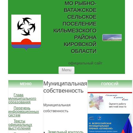
МО РЫБНО-
ВАТАЖСКОЕ
СЕЛЬСКОЕ
ПОСЕЛЕНИЕ
КИЛЬМЕЗСКОГО
РАЙОНА
КИРОВСКОЙ
ОБЛАСТИ
официальный сайт
Skip to content
Menu
Муниципальная
МЕНЮ
ГОЛОСУЙ
собственность
Глава
муниципального
образования
Муниципальная
Перечень
собственность
информационных
систем
Тексты
официальных
выступлений
Земельный контроль