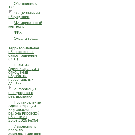
Обращение с
ТКО
Общественные
обсуждения
Муниципальный
контроль
ЖКХ
Охрана труда
Территориальное
общественное
самоуправление
(ТОС)
Политика
Администрации в
отношении
обработки
персональных
данных
Информация
прокурорского
реагирования
Постановление
Администрации
Кильмезского
района Кировской
области от
20.08.2025 №354
Изменения в
правила
землепользования