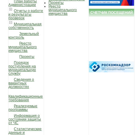
План работы
Проекты
Администрации
Реестр
муниципального
Отчеты о работе
СЧЕТЧИК ПОСЕЩЕНИЙ
имущества
и результаты
проверок
Муниципальная
собственность
Земельный
контроль
Реестр
муниципального
имущества
Проекты
Порядок
поступления на
муниципальную
службу
Сведения о
вакантных
должностях
Квалификационные
требования
Реализуемые
программы
Информация о
состоянии защиты
от ЧС
Статистические
данные и