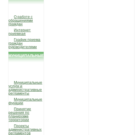
ГРАЖДАН
О работе с
обращениями
граждан
Интернет
приемная
График приема
граждан
руководителями
МУНИЦИПАЛЬНЫЕ
УСЛУГИ И
ФУНКЦИИ
Муниципальные
услуги и
административные
регламенты
Муниципальные
функции
Принятие
решения по
планировке
территории
Проекты
административных
регламентов