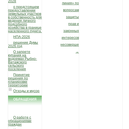
2028
линия» по
о предстоящем
вопросам
предоставлении
земельных участков
защиты
в собственность для
ведения личного
прав и
подсобного
хозяйства в границе
законных
населенного пункта.
НПА-2026
интересов
решение Думы
несовершеннолетних.
2026 год
→
О запрете
купания на
водоемах Рыбно-
Ватажского
сельского
поселения
Принятие
решения по
планировке
территории
Отходы и мусор
ОБРАЩЕНИЯ
ГРАЖДАН
О работе с
обращениями
граждан