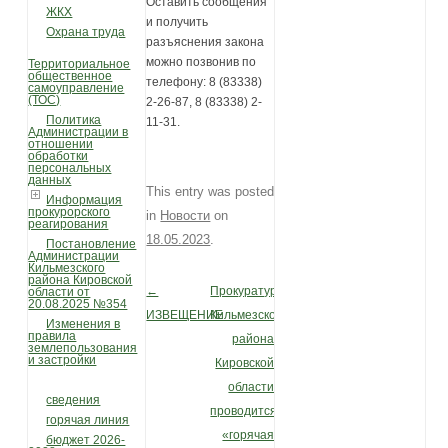
Оставить сообщения
ЖКХ
и получить
Охрана труда
разъяснения закона
можно позвонив по
Территориальное
общественное
телефону: 8 (83338)
самоуправление
(ТОС)
2-26-87, 8 (83338) 2-
Политика
11-31.
Администрации в
отношении
обработки
персональных
данных
This entry was posted
Информация
прокурорского
in
Новости
on
реагирования
18.05.2023
.
Постановление
Администрации
Кильмезского
района Кировской
←
Прокуратурой
области от
Post navigation
20.08.2025 №354
ИЗВЕЩЕНИЕ
Кильмезского
Изменения в
правила
района
землепользования
и застройки
Кировской
области
сведения
проводится
горячая линия
«горячая
бюджет 2026-