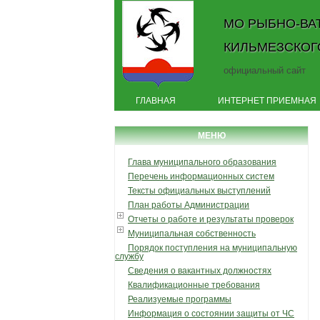
МО РЫБНО-ВА
КИЛЬМЕЗСКОГ
официальный сайт
ГЛАВНАЯ
ИНТЕРНЕТ ПРИЕМНАЯ
МЕНЮ
Глава муниципального образования
Перечень информационных систем
Тексты официальных выступлений
План работы Администрации
Отчеты о работе и результаты проверок
Муниципальная собственность
Порядок поступления на муниципальную
службу
Сведения о вакантных должностях
Квалификационные требования
Реализуемые программы
Информация о состоянии защиты от ЧС