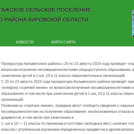
ТАЖСКОЕ СЕЛЬСКОЕ ПОСЕЛЕНИЕ
О РАЙОНА КИРОВСКОЙ ОБЛАСТИ
Skip to content
НОВОСТИ
КАРТА САЙТА
Прокуратура Кильмезского района с 20 пс 23 августа 2024 года проведет «г
вопросам получения несовершеннолетними общедоступного образования, в
зачислении детей в 1-ые, 10 и 11 классы образовательных организаций.
С 20 по 23 августа 2024 года прокуратура Кильмезского района проведёт п
телефону «горячей линии» но вопросам получения несовершеннолетними 
образования, в том числе при зачислении детей в 1-ые, 10 и 11 классы обр
организаций.
Позвонив на «горячую линию», граждане могут сообщить сведения о наруше
несовершеннолетних на получение образования, необоснованных отказах в
документов, в том числе при зачислении в
1 -ые и 10 — 11 классы по причинам отсутствия свободных мест, наличия т
классов с углубленным изучением определенных предметов и другим вопрос