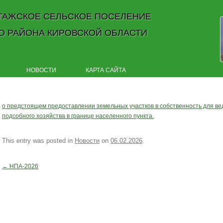
ТАЖСКОЕ СЕЛЬСКОЕ ПОСЕЛЕНИЕ
О РАЙОНА КИРОВСКОЙ ОБЛАСТИ
Skip to content
НОВОСТИ
КАРТА САЙТА
о предстоящем предоставлении земельных участков в собственность для ве
подсобного хозяйства в границе населенного пункта.
This entry was posted in
Новости
on
06.02.2026
.
←
НПА-2026
Post navigation