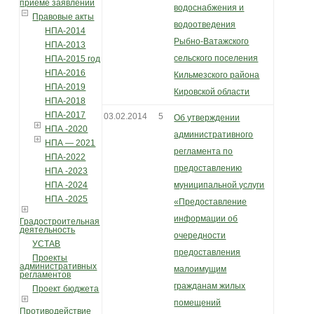
приеме заявлений
водоснабжения и
Правовые акты
водоотведения
НПА-2014
Рыбно-Ватажского
НПА-2013
сельского поселения
НПА-2015 год
НПА-2016
Кильмезского района
НПА-2019
Кировской области
НПА-2018
НПА-2017
03.02.2014
5
Об утверждении
НПА -2020
административного
НПА — 2021
регламента по
НПА-2022
предоставлению
НПА -2023
НПА -2024
муниципальной услуги
НПА -2025
«Предоставление
информации об
Градостроительная
деятельность
очередности
УСТАВ
предоставления
Проекты
административных
малоимущим
регламентов
гражданам жилых
Проект бюджета
помещений
Противодействие