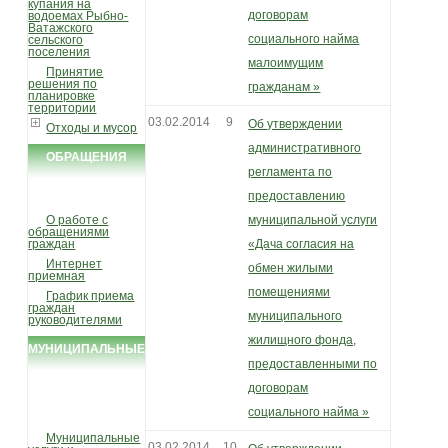
купания на
договорам
водоемах Рыбно-
Ватажского
социального найма
сельского
поселения
малоимущим
Принятие
решения по
гражданам »
планировке
территории
03.02.2014
9
Об утверждении
Отходы и мусор
административного
ОБРАЩЕНИЯ
регламента по
ГРАЖДАН
предоставлению
О работе с
муниципальной услуги
обращениями
граждан
«Дача согласия на
Интернет
обмен жилыми
приемная
помещениями
График приема
граждан
муниципального
руководителями
жилищного фонда,
МУНИЦИПАЛЬНЫЕ
предоставленными по
УСЛУГИ И
договорам
ФУНКЦИИ
социального найма »
Муниципальные
03.02.2014
10