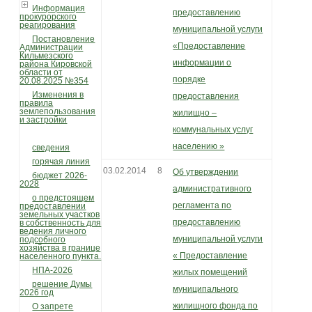
Информация
предоставлению
прокурорского
реагирования
муниципальной услуги
Постановление
«Предоставление
Администрации
Кильмезского
информации о
района Кировской
области от
порядке
20.08.2025 №354
Изменения в
предоставления
правила
землепользования
жилищно –
и застройки
коммунальных услуг
населению »
сведения
горячая линия
03.02.2014
8
Об утверждении
бюджет 2026-
2028
административного
о предстоящем
регламента по
предоставлении
земельных участков
предоставлению
в собственность для
ведения личного
муниципальной услуги
подсобного
хозяйства в границе
« Предоставление
населенного пункта.
НПА-2026
жилых помещений
решение Думы
муниципального
2026 год
жилищного фонда по
О запрете