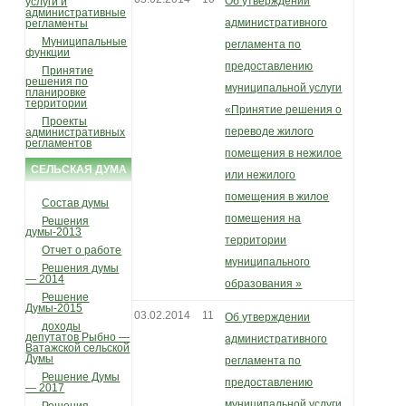
Об утверждении
услуги и
административные
административного
регламенты
Муниципальные
регламента по
функции
предоставлению
Принятие
решения по
муниципальной услуги
планировке
территории
«Принятие решения о
Проекты
переводе жилого
административных
регламентов
помещения в нежилое
СЕЛЬСКАЯ ДУМА
или нежилого
помещения в жилое
Состав думы
помещения на
Решения
думы-2013
территории
Отчет о работе
муниципального
Решения думы
— 2014
образования »
Решение
Думы-2015
03.02.2014
11
Об утверждении
доходы
депутатов Рыбно —
административного
Ватажской сельской
Думы
регламента по
Решение Думы
предоставлению
— 2017
муниципальной услуги