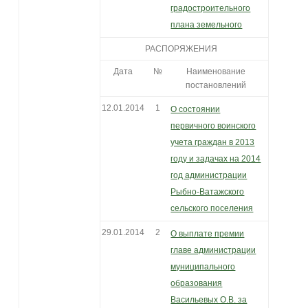
градостроительного
плана земельного
РАСПОРЯЖЕНИЯ
Дата
№
Наименование
постановлений
12.01.2014
1
О состоянии
первичного воинского
учета граждан в 2013
году и задачах на 2014
год администрации
Рыбно-Ватажского
сельского поселения
29.01.2014
2
О выплате премии
главе администрации
муниципального
образования
Васильевых О.В. за