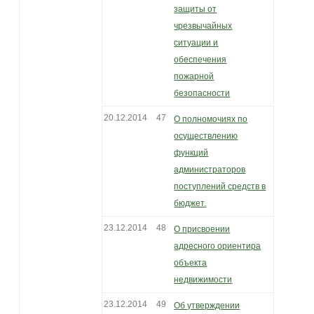
защиты от
чрезвычайных
ситуации и
обеспечения
пожарной
безопасности
20.12.2014
47
О полномочиях по
осуществлению
функций
администраторов
поступлений средств в
бюджет.
23.12.2014
48
О присвоении
адресного ориентира
объекта
недвижимости
23.12.2014
49
Об утверждении