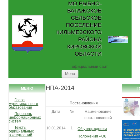
МО РЫБНО-
ВАТАЖСКОЕ
СЕЛЬСКОЕ
ПОСЕЛЕНИЕ
КИЛЬМЕЗСКОГО
РАЙОНА
КИРОВСКОЙ
ОБЛАСТИ
официальный сайт
Skip to content
Menu
НПА-2014
МЕНЮ
Г
Глава
Постановления
муниципального
образования
Дата
№
Наименование
Перечень
информационных
постановлений
систем
Тексты
10.01.2014
1
Об утверждении
официальных
выступлений
Положения «Об