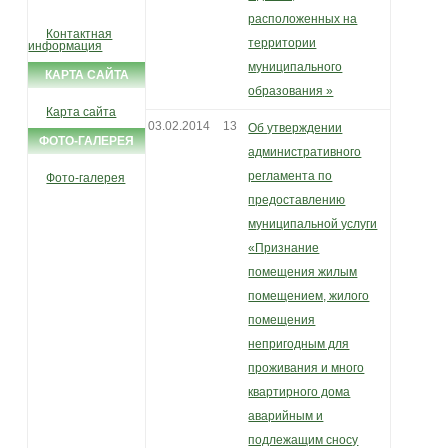
расположенных на
Контактная
территории
информация
муниципального
КАРТА САЙТА
образования »
Карта сайта
03.02.2014
13
Об утверждении
ФОТО-ГАЛЕРЕЯ
административного
регламента по
Фото-галерея
предоставлению
муниципальной услуги
«Признание
помещения жилым
помещением, жилого
помещения
непригодным для
проживания и много
квартирного дома
аварийным и
подлежащим сносу