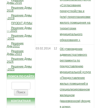
Решения
Думы-2016
«Согласование
Решение Думы
2018
переустройства и
Решение Думы
(или) перепланировки
-2019
жилого помещения на
ПРОЕКТ ДУМЫ
Решение Думы
территории
— 2020
муниципального
Решение Думы
-2021
образования »
Решение
Дум-2022
03.02.2014
12
Об утверждении
Решение
Думы-2023
административного
Решение Думы
регламента по
2024
предоставлению
Решение Думы
-2025
муниципальной услуги
ПОИСК ПО САЙТУ
«Предоставление
жилых помещений в
Найти:
специализированном
жилищном
КОНТАКТНАЯ
(маневренном) фонде
в домах,
ИНФОРМАЦИЯ