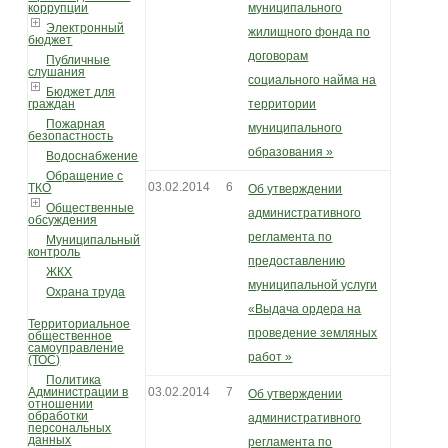
коррупции
муниципального
Электронный
жилищного фонда по
бюджет
договорам
Публичные
слушания
социального найма на
Бюджет для
граждан
территории
Пожарная
муниципального
безопастность
образования »
Водоснабжение
Обращение с
03.02.2014
6
ТКО
Об утверждении
Общественные
административного
обсуждения
регламента по
Муниципальный
контроль
предоставлению
ЖКХ
муниципальной услуги
Охрана труда
«Выдача ордера на
Территориальное
проведение земляных
общественное
самоуправление
работ »
(ТОС)
Политика
Администрации в
03.02.2014
7
Об утверждении
отношении
обработки
административного
персональных
данных
регламента по