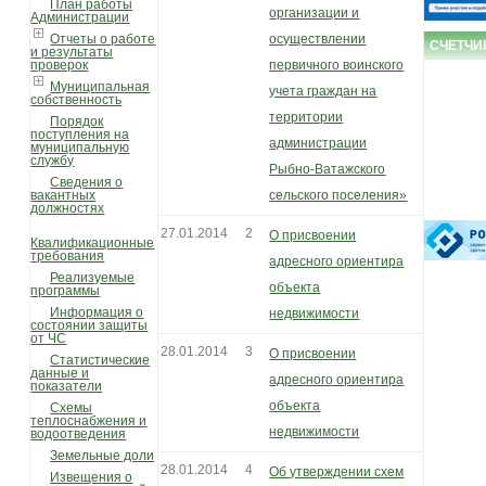
План работы
организации и
Администрации
Отчеты о работе
осуществлении
СЧЕТЧИ
и результаты
проверок
первичного воинского
Муниципальная
учета граждан на
собственность
территории
Порядок
поступления на
администрации
муниципальную
службу
Рыбно-Ватажского
Сведения о
вакантных
сельского поселения»
должностях
27.01.2014
2
О присвоении
Квалификационные
требования
адресного ориентира
Реализуемые
объекта
программы
Информация о
недвижимости
состоянии защиты
от ЧС
28.01.2014
3
О присвоении
Статистические
данные и
адресного ориентира
показатели
объекта
Схемы
теплоснабжения и
недвижимости
водоотведения
Земельные доли
28.01.2014
4
Об утверждении схем
Извещения о