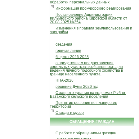
обработки персональных данных
Информация прокурорского реагирования
Постановление Администрации
Кильмезского района Кировской области от
20.08.2025 №354
Изменения в правила землепользования и
застройки
сведения
горячая линия
бюджет 2026-2028
о предстоящем предоставлении
земельных участков в собственность для
ведения личного подсобного хозяйства в
границе населенного пункта.
НПА-2026
решение Думы 2026 год
О запрете купания на водоемах Рыбно-
Ватажского сельского поселения
Принятие решения по планировке
территории
Отходы и мусор
ОБРАЩЕНИЯ ГРАЖДАН
О работе с обращениями граждан