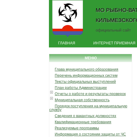
МО РЫБНО-ВА
КИЛЬМЕЗСКОГ
официальный сайт
ГЛАВНАЯ
ИНТЕРНЕТ ПРИЕМНАЯ
МЕНЮ
Глава муниципального образования
Перечень информационных систем
Тексты официальных выступлений
План работы Администрации
Отчеты о работе и результаты проверок
Муниципальная собственность
Порядок поступления на муниципальную
службу
Сведения о вакантных должностях
Квалификационные требования
Реализуемые программы
Информация о состоянии защиты от ЧС