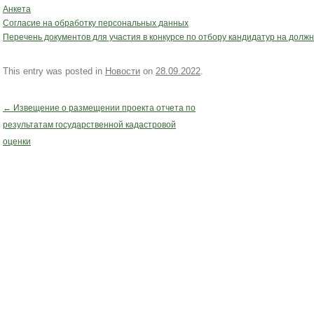
Анкета
Согласие на обработку персональных данных
Перечень документов для участия в конкурсе по отбору кандидатур на должн
This entry was posted in
Новости
on
28.09.2022
.
←
Извещение о размещении проекта отчета по
Post navigation
результатам государственной кадастровой
оценки